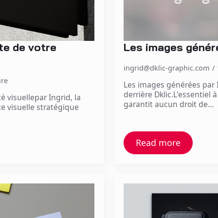
te de votre
Les images générée
ingrid@dklic-graphic.com
re
Les images générées par IA
derrière Dklic.L'essentiel 
 visuellepar Ingrid, la
garantit aucun droit de…
te visuelle stratégique
Read more